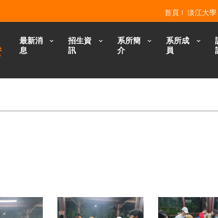
首頁
淡江大學
最新消
招生資
系所簡
系所成
息
訊
介
員