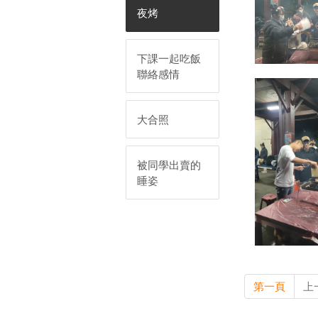
夜烤
下課一起吃飯
聯絡感情
大合照
被同學出賣的
睡姿
第一頁
上