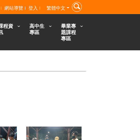
網站導覽
登入
繁體中文
課程資
高中生
畢業專
訊
專區
題課程
專區