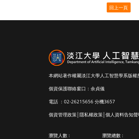
本網站著作權屬淡江大學人工智慧學系版權
個資保護聯絡窗口：余貞儀
電話 ：02-26215656 分機3657
個資管理政策
│
隱私權政策
│
個人資料告知聲
瀏覽人數 :
瀏覽總數 :