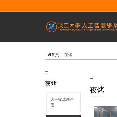
跳到主要內容
首頁
夜烤
:::
:::
夜烤
夜烤
大一籃球新生
盃