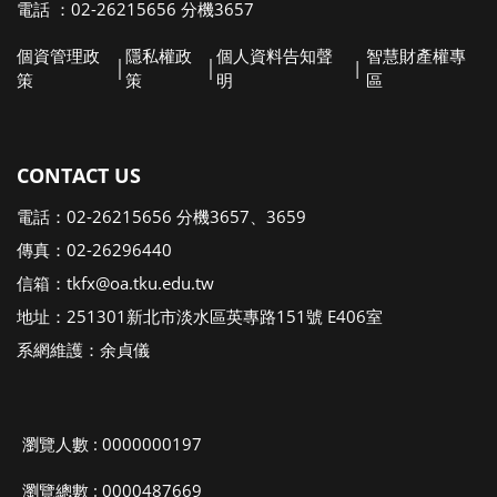
電話 ：02-26215656 分機3657
個資管理政
隱私權政
個人資料告知聲
智慧財產權專
│
│
|
策
策
明
區
CONTACT US
電話：02-26215656 分機3657、3659
傳真：02-26296440
信箱：tkfx@oa.tku.edu.tw
地址：251301新北市淡水區英專路151號 E406室
系網維護：余貞儀
瀏覽人數 : 0000000197
瀏覽總數 : 0000487669