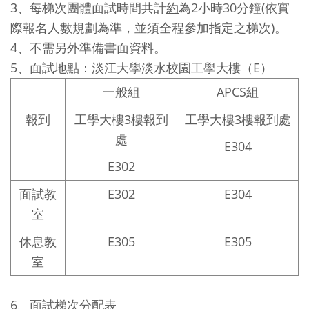
3、每梯次團體面試時間共計
約
為2小時30分鐘(依實
際報名人數規劃為準，並須全程參加指定之梯次)。
4、不需另外準備書面資料。
5、面試地點：淡江大學淡水校園工學大樓（E）
一般組
APCS組
報到
工學大樓3樓報到
工學大樓3樓報到處
處
E304
E302
面試教
E302
E304
室
休息教
E305
E305
室
6、面試梯次分配表