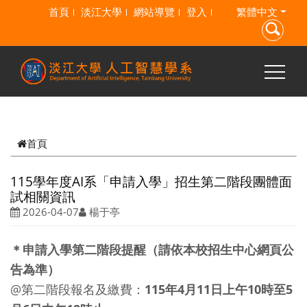
跳到主要內容
首頁
淡江大學
網站導覽
登入
繁體中文
首頁
115學年度AI系「申請入學」招生第二階段團體面
試相關資訊
2026-04-07
楊于亭
＊申請入學第二階段提醒（請依本校招生中心網頁公
告為準）
@第二階段報名及繳費：
115年4月11日上午10時至5