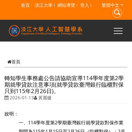
跳到主要內容
首頁
淡江大學
網站導覽
登入
繁體中文
首頁
轉知學生事務處公告請協助宣導114學年度第2學
期就學貸款注意事項(就學貸款臺灣銀行臨櫃對保
只到115年2月26日)。
2026-01-13
黃麗徽
說明：
一、
114
學年度第
2
學期臺灣銀行就學貸款對保作業
期間為
115
年
1
月
15
日至
2
月
26
日（臨櫃對保）；
2
月