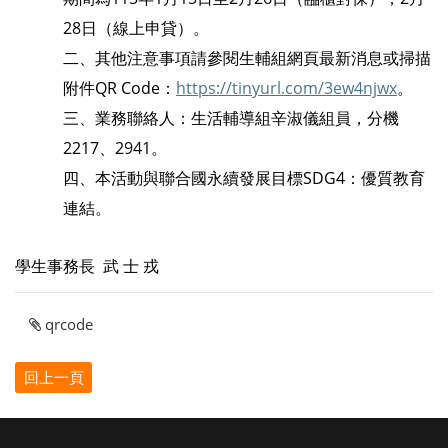
28
日（線上申貸）。
二、其他注意事項請參閱生輔組網頁最新消息或掃描
附件
QR Code
：
https://tinyurl.com/3ew4njwx
。
三、業務聯絡人：生活輔導組辛淑儀組員，分機
2217
、
2941
。
四、本活動與聯合國永續發展目標
SDG4
：優質教育
連結。
學生事務長 武 士 戎
qrcode